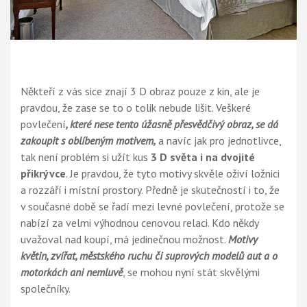
Někteří z vás sice znají 3 D obraz pouze z kin, ale je
pravdou, že zase se to o tolik nebude lišit. Veškeré
povlečení
, které nese tento úžasně přesvědčivý obraz, se dá
zakoupit s oblíbeným motivem,
a navíc jak pro jednotlivce,
tak není problém si užít kus
3 D světa i na dvojité
přikrývce
. Je pravdou, že tyto motivy skvěle oživí ložnici
a rozzáří i místní prostory. Předně je skutečností i to, že
v současné době se řadí mezi
levné povlečení
, protože se
nabízí za velmi výhodnou cenovou relaci. Kdo někdy
uvažoval nad koupí, má jedinečnou možnost.
Motivy
květin, zvířat, městského ruchu či suprových modelů aut a o
motorkách ani nemluvě
, se mohou nyní stát skvělými
společníky.