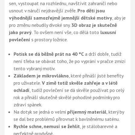
sen, vystoupat na rozhlednu, navštívit zahraničí nebo
usnout v náručí nejdravější zvěře.
Pro děti jsou
výhodnější samozřejmě jemnější dětské motivy
, aby je
pro změnu nebudily divoké sny.
3D obraz je skutečně
jako pravý
. To ovšem není vše, co dělá toto
luxusní
povlečení
s prostory ložnice.
Potisk se dá běžně prát na 40 °C
a drží dobře, tudíž
není třeba se obávat toho, že po vyprání v pračce zmizí
tento vybraný motiv.
Základem je mikrovlákno
, které přináší jisté benefity
pro uživatele.
V zimě totiž skvěle zahřeje a v létě
ochladí
, tudíž povlečení se dá skvěle používat po celý
rok a přináší skutečně skvělé pohodlné podmínky pro
zdraví spánek.
Na dotyk se jedná o velmi
příjemný materiál
, který by
se dal bez problémů přirovnat k bavlněnému saténu.
Rychle schne, nemusí se žehlit
, je stálobarevné a
perfektně prodyšné.