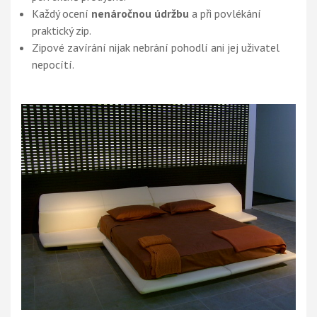
Každý ocení
nenáročnou údržbu
a při povlékání
praktický zip.
Zipové zavírání nijak nebrání pohodlí ani jej uživatel
nepocítí.