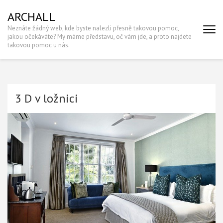
Skip
ARCHALL
to
Neznáte žádný web, kde byste nalezli přesně takovou pomoc,
content
jakou očekáváte? My máme představu, oč vám jde, a proto najdete
(Press
takovou pomoc u nás.
Enter)
3 D v ložnici