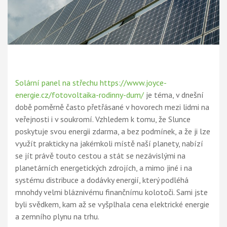
Solární panel na střechu https://www.joyce-
energie.cz/fotovoltaika-rodinny-dum/
je téma, v dnešní
době poměrně často přetřásané v hovorech mezi lidmi na
veřejnosti i v soukromí. Vzhledem k tomu, že Slunce
poskytuje svou energii zdarma, a bez podmínek, a že ji lze
využít prakticky na jakémkoli místě naší planety, nabízí
se jít právě touto cestou a stát se nezávislými na
planetárních energetických zdrojích, a mimo jiné i na
systému distribuce a dodávky energií, který podléhá
mnohdy velmi bláznivému finančnímu kolotoči. Sami jste
byli svědkem, kam až se vyšplhala cena elektrické energie
a zemního plynu na trhu.