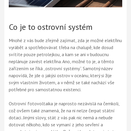
Co je to ostrovní systém
Mnohé z vás bude zřejmě zajímat, zda je možné elektřinu
vyrábět a spotřebovávat třeba na chalupě, kde dosud
svítíte pouze petrolejkou, a kam se ani v budoucnu
neplánuje zavést elektřina. Ano, možné to je, a těmto
zařízením se říká „ostrovní systémy“. Samotný název
napovídá, že jde o jakýsi ostrov v oceánu, který si žije
svým vlastním životem, a v němž se také nachází vše
potřebné pro samostatnou existenci.
Ostrovní fotovoltaika je naprosto nezávislá na čemkoli,
což ovšem také znamená, že na ni nelze čerpat státní
dotaci. Jinými slovy, stát z vás pak nic nemá a nebude
dotovat někoho, kdo se vymaní z jeho sevření a