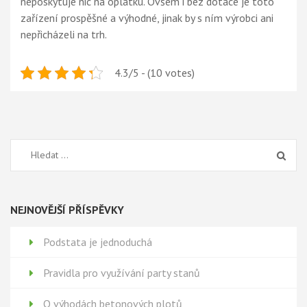
neposkytuje nic na oplátku. Ovšem i bez dotace je toto
zařízení prospěšné a výhodné, jinak by s ním výrobci ani
nepřicházeli na trh.
4.3/5 - (10 votes)
Vyhledávání
NEJNOVĚJŠÍ PŘÍSPĚVKY
Podstata je jednoduchá
Pravidla pro využívání party stanů
O výhodách betonových plotů