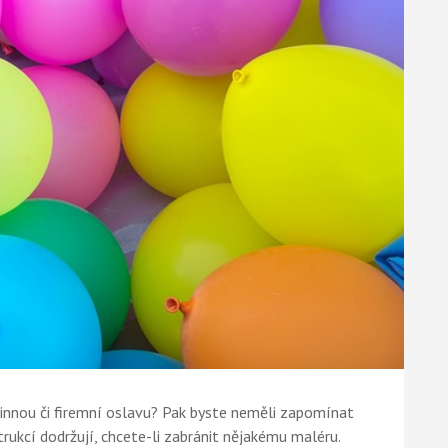
dinnou či firemní oslavu? Pak byste neměli zapomínat
trukcí dodržují, chcete-li zabránit nějakému maléru.