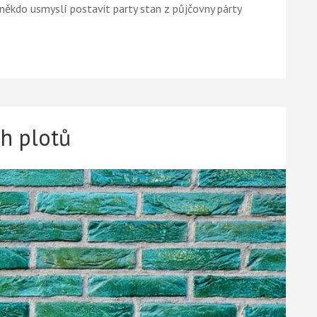
někdo usmyslí postavit party stan z půjčovny párty
h plotů