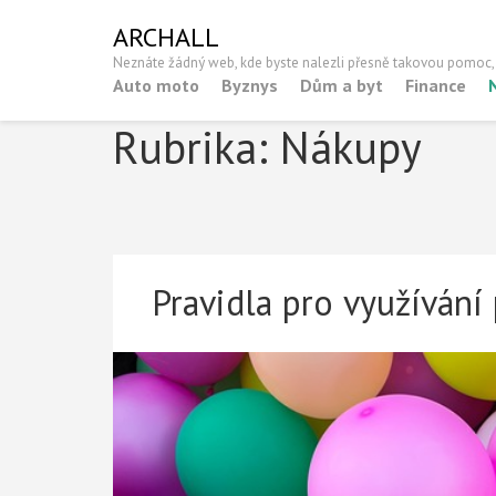
Skip
ARCHALL
to
Neznáte žádný web, kde byste nalezli přesně takovou pomoc,
content
Auto moto
Byznys
Dům a byt
Finance
(Press
Enter)
Rubrika:
Nákupy
Pravidla pro využívání 