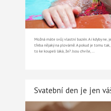
Možná máte svůj vlastní bazén. A i kdyby ne, j
třeba nějaký na plovárně. A pokud je tomu tak
to ke koupeli láká, že? Jsou chvíle, …
Svatební den je jen vá