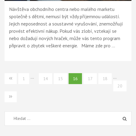
Návštěva obchodního centra nebo malého marketu
společně s dětmi, nemusí být vždy příjemnou událostí.
Jejich neposednost a soustavné vyrušování, znemožňují
provést efektivní nákup. Pokud vás zlobí, vztekají se
nebo dožadují nových hraček, může vás tento program
připravit o zbytek veškeré energie. Máme zde pro …
Stránkování
…
…
1
14
15
16
17
18
příspěvků
20
Vyhledávání