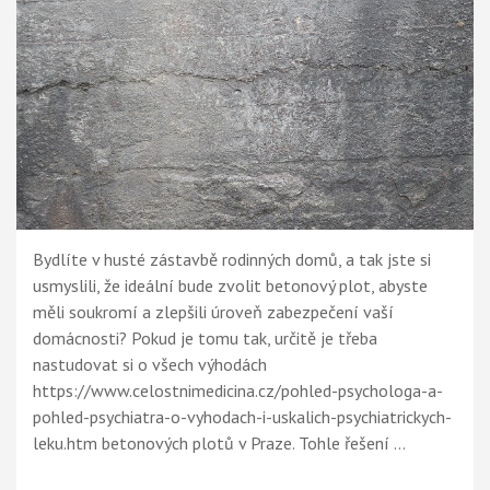
Bydlíte v husté zástavbě rodinných domů, a tak jste si
usmyslili, že ideální bude zvolit betonový plot, abyste
měli soukromí a zlepšili úroveň zabezpečení vaší
domácnosti? Pokud je tomu tak, určitě je třeba
nastudovat si o všech výhodách
https://www.celostnimedicina.cz/pohled-psychologa-a-
pohled-psychiatra-o-vyhodach-i-uskalich-psychiatrickych-
leku.htm betonových plotů v Praze. Tohle řešení …