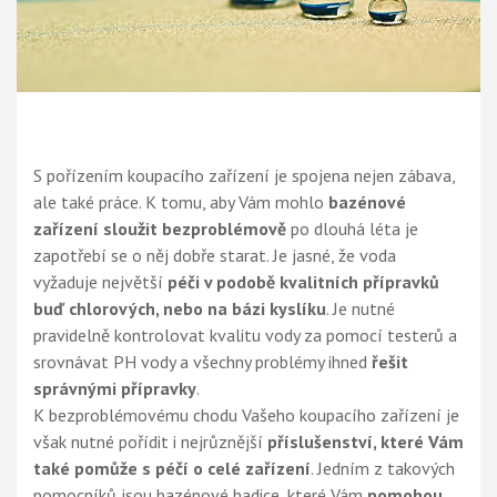
S pořízením koupacího zařízení je spojena nejen zábava,
ale také práce. K tomu, aby Vám mohlo
bazénové
zařízení sloužit bezproblémově
po dlouhá léta je
zapotřebí se o něj dobře starat. Je jasné, že voda
vyžaduje největší
péči v podobě kvalitních přípravků
buď chlorových, nebo na bázi kyslíku
. Je nutné
pravidelně kontrolovat kvalitu vody za pomocí testerů a
srovnávat PH vody a všechny problémy ihned
řešit
správnými přípravky
.
K bezproblémovému chodu Vašeho koupacího zařízení je
však nutné pořídit i nejrůznější
příslušenství, které Vám
také pomůže s péčí o celé zařízení
. Jedním z takových
pomocníků jsou bazénové hadice, které Vám
pomohou