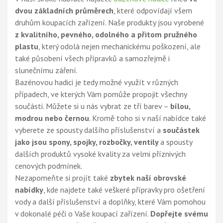
dvou základních průměrech
, které odpovídají všem
druhům koupacích zařízení. Naše produkty jsou vyrobené
z kvalitního, pevného, odolného a přitom pružného
plastu
, který odolá nejen mechanickému poškození, ale
také působení všech přípravků a samozřejmě i
slunečnímu záření.
Bazénovou hadici je tedy možné využít v různých
případech, ve kterých Vám pomůže propojit všechny
součásti. Můžete si u nás vybrat ze tří barev –
bílou,
modrou nebo černou
. Kromě toho si v naší nabídce také
vyberete ze spousty dalšího příslušenství a
součástek
jako jsou spony, spojky, rozbočky, ventily
a spousty
dalších produktů vysoké kvality za velmi příznivých
cenových podmínek.
Nezapomeňte si projít také
zbytek naší obrovské
nabídky
, kde najdete také veškeré přípravky pro ošetření
vody a další příslušenství a doplňky, které Vám pomohou
v dokonalé péči o Vaše koupací zařízení.
Dopřejte svému