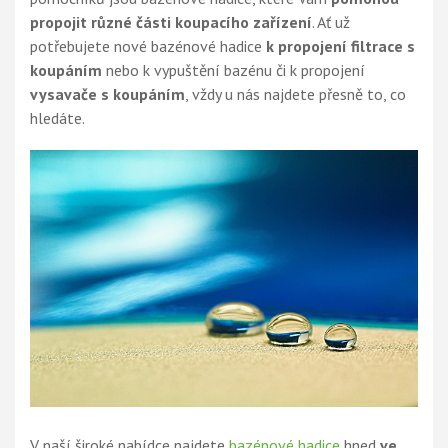
propojit různé části koupacího zařízení
. Ať už
potřebujete nové bazénové hadice
k propojení filtrace s
koupáním
nebo k vypuštění bazénu či k propojení
vysavače s koupáním
, vždy u nás najdete přesně to, co
hledáte.
V naší široké nabídce najdete
bazénové hadice
hned
ve