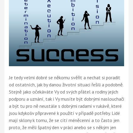
Je tedy velmi dobré se někomu svěřit a nechat si poradit
od ostatních, jak by danou životní situaci řešili a podobně.
Stejně jako očekáváte Vy od svých přátel a rodiny jejich
podporu a
uznání
, tak i Vy musíte být dobrými naslouchači
a být tu pro ně neustále s dobrými radami v rukávě, které
jsou kdykoliv připravené k použití v případě potřeby. Lidé
mají sklony k tomu, že se cítí méněcenní a to často jen
proto, že měli špatný den v práci anebo se s někým jen