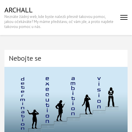
Skip
ARCHALL
to
Neznáte žádný web, kde byste nalezli přesně takovou pomoc,
content
jakou očekáváte? My máme představu, oč vám jde, a proto najdete
(Press
takovou pomoc u nás.
Enter)
Nebojte se