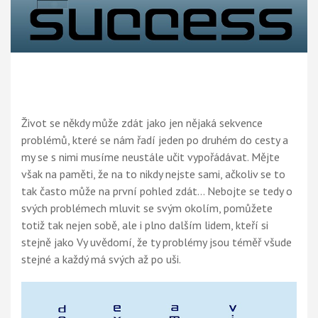
Život se někdy může zdát jako jen nějaká sekvence
problémů, které se nám řadí jeden po druhém do cesty a
my se s nimi musíme neustále učit vypořádávat. Mějte
však na paměti, že na to nikdy nejste sami, ačkoliv se to
tak často může na první pohled zdát… Nebojte se tedy o
svých problémech mluvit se svým okolím, pomůžete
totiž tak nejen sobě, ale i plno dalším lidem, kteří si
stejně jako Vy uvědomí, že ty problémy jsou téměř všude
stejné a každý má svých až po uši.