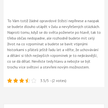
To Vám totiž žádné opravdové štěstí nepřinese a naopak
se budete dlouho utápět v žalu a nevyřešených otázkách.
Naproti tomu, když se do světa poženete po hlavě, tak to
třeba občas nedopadne, ale rozhodně budete mít celý
život na co vzpomínat a budete se bavit vtipnými
historkami s přáteli ještě řadu let a věřte, že uchovávání
a dělání si těch nejlepších vzpomínek je to nejkrásnější,
co se dá dělat. Nevěste tedy hlavu a nebojte se být
trochu více světoví a otevřeni novým možnostem.
3.5/5 - (2 votes)