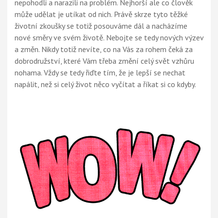
nepohodli a narazili na problém. Nejhorší ale co člověk
může udělat je utíkat od nich. Právě skrze tyto těžké
životní zkoušky se totiž posouváme dál a nacházíme
nové směry ve svém životě. Nebojte se tedy nových výzev
a změn. Nikdy totiž nevíte, co na Vás za rohem čeká za
dobrodružství, které Vám třeba změní celý svět vzhůru
nohama. Vždy se tedy řiďte tím, že je lepší se nechat
napálit, než si celý život něco vyčítat a říkat si co kdyby.