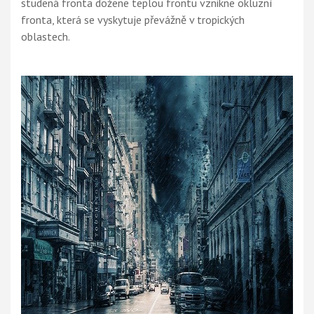
studená fronta dožene teplou frontu vznikne okluzní
fronta, která se vyskytuje převážně v tropických
oblastech.