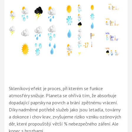
Skleníkový efekt je proces, při kterém se funkce
atmosféry snižuje. Planeta se ohřívá tím, že absorbuje
dopadající paprsky na povrch a brání zpětnému vrácení.
Díky nadměrné potřebě služeb jako jsou letadla, továrny
a dokonce i chov krav, zvyšujeme riziko vzniku ozónových
děr, které propouštějí větší % nebezpečného záření. Ale
konec s hrozbami.