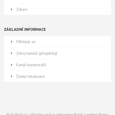
Zdraví
ZÁKLADNÍ INFORMACE
Přihlásit se
Zdroj kanálů (příspěvky)
Kanál komentářů
Česká lokalizace
© Archall.cz - Všechna práva vyhrazena.Book Landing Page |