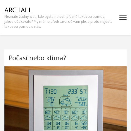
Skip
ARCHALL
to
Neznáte žádný web, kde byste nalezli přesně takovou pomoc,
content
jakou očekáváte? My máme představu, oč vám jde, a proto najdete
(Press
takovou pomoc u nás.
Enter)
Počasí nebo klima?