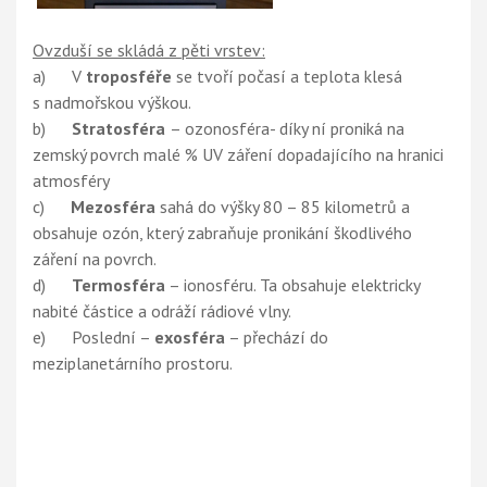
Ovzduší se skládá z pěti vrstev:
a) V
troposféře
se tvoří počasí a teplota klesá
s nadmořskou výškou.
b)
Stratosféra
– ozonosféra- díky ní proniká na
zemský povrch malé % UV záření dopadajícího na hranici
atmosféry
c)
Mezosféra
sahá do výšky 80 – 85 kilometrů a
obsahuje ozón, který zabraňuje pronikání škodlivého
záření na povrch.
d)
Termosféra
– ionosféru. Ta obsahuje elektricky
nabité částice a odráží rádiové vlny.
e) Poslední –
exosféra
– přechází do
meziplanetárního prostoru.