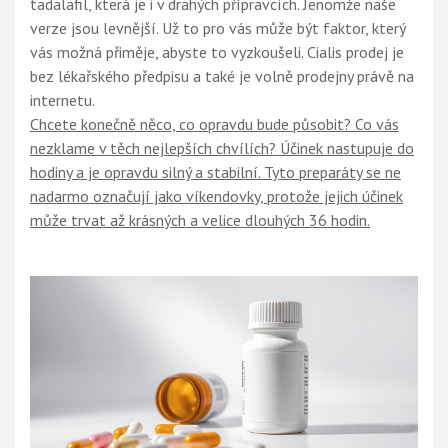
tadalafil, která je i v drahých přípravcích. Jenomže naše
verze jsou levnější. Už to pro vás může být faktor, který
vás možná přiměje, abyste to vyzkoušeli.
Cialis prodej
je
bez lékařského předpisu a také je volně prodejny právě na
internetu.
Chcete konečně něco, co opravdu bude působit? Co vás
nezklame v těch nejlepších chvílích? Účinek nastupuje do
hodiny a je opravdu silný a stabilní. Tyto preparáty se ne
nadarmo označují jako víkendovky, protože jejich účinek
může trvat až krásných a velice dlouhých 36 hodin.