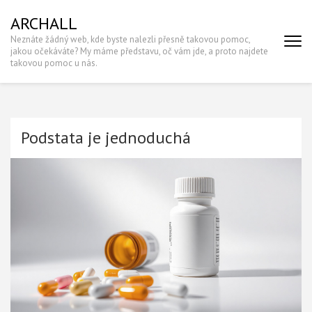
Skip
ARCHALL
to
Neznáte žádný web, kde byste nalezli přesně takovou pomoc,
content
jakou očekáváte? My máme představu, oč vám jde, a proto najdete
(Press
takovou pomoc u nás.
Enter)
Podstata je jednoduchá