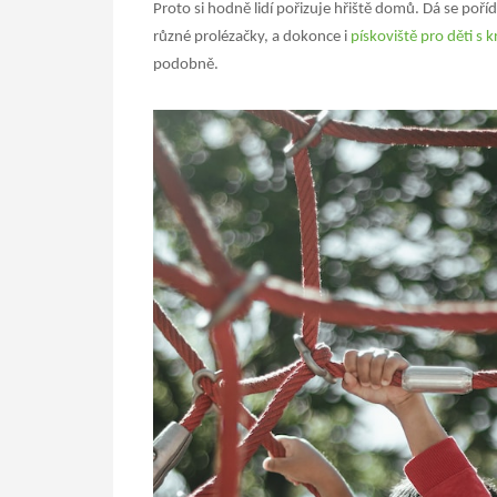
Proto si hodně lidí pořizuje hřiště domů. Dá se poří
různé prolézačky, a dokonce i
pískoviště pro děti s 
podobně.