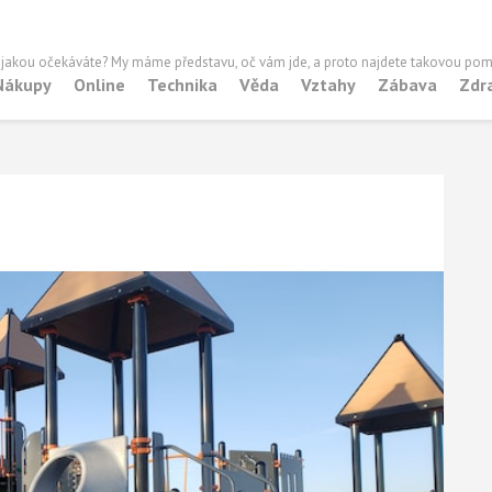
 jakou očekáváte? My máme představu, oč vám jde, a proto najdete takovou pom
Nákupy
Online
Technika
Věda
Vztahy
Zábava
Zdr