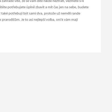
na zahradě víte, že se vám dítě nikde neztratí, vezměte si k
ítěte potřebujete úplně zbavit a mít čas jen na sebe, budete
 také potřebují být sami dva, protože už neměli rande
k prarodičům. Je to asi nejlepší volba, oni k vám mají