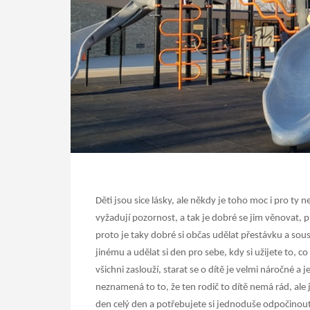
Děti jsou sice lásky, ale někdy je toho moc i pro ty ne
vyžadují pozornost, a tak je dobré se jim věnovat, pr
proto je taky dobré si občas udělat přestávku a sou
jinému a udělat si den pro sebe, kdy si užijete to, co
všichni zaslouží, starat se o dítě je velmi náročné a 
neznamená to to, že ten rodič to dítě nemá rád, ale j
den celý den a potřebujete si jednoduše odpočinout, 