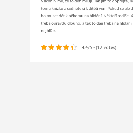
Všichni víme, že to děti milují. Tak jim to dopřejte, 
tomu knížku a sedněte si k dítěti ven.
Pokud se ale d
ho muset dát k někomu na hlídání. Někteří rodiče už
třeba opravdu dlouho, a tak to dají třeba na hlídání 
nejblíže.
4.4/5 - (12 votes)