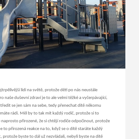
jtrpělivější lidi na světě, protože děti po nás neustále
o naše duševní zdraví je to ale velmi těžké a vyčerpávající,
středit se jen sám na sebe, tedy přenechat dítě někomu
 máte rádi. Měl by to tak mít každý rodič, protože si to
je naprosto přirozené, že si chtějí rodiče odpočinout, protože
e to přirozená reakce na to, když se o dítě staráte každý
protože byste to dál už nezvládali, nebyli byste na dítě