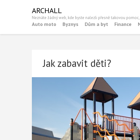
Skip
ARCHALL
to
Neznáte žádný web, kde byste nalezli přesně takovou pomoc,
content
Auto moto
Byznys
Dům a byt
Finance
(Press
Enter)
Jak zabavit děti?