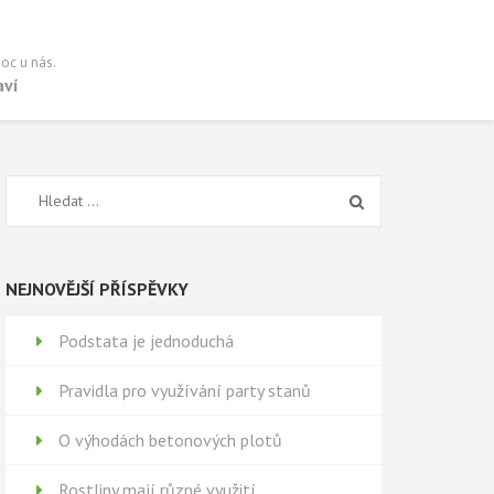
oc u nás.
aví
Vyhledávání
NEJNOVĚJŠÍ PŘÍSPĚVKY
Podstata je jednoduchá
Pravidla pro využívání party stanů
O výhodách betonových plotů
Rostliny mají různé využití