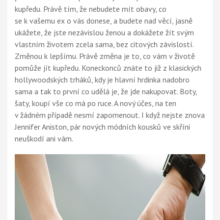
kupředu. Právě tím, že nebudete mít obavy, co
se k vašemu ex o vás donese, a budete nad věcí, jasně
ukážete, že jste nezávislou ženou a dokážete žít svým
vlastním životem zcela sama, bez citových závislostí.
Změnou k lepšímu. Právě změna je to, co vám v životě
pomůže jít kupředu. Koneckonců znáte to již z klasických
hollywoodských trháků, kdy je hlavní hrdinka nadobro
sama a tak to první co udělá je, že jde nakupovat. Boty,
šaty, koupí vše co má po ruce. A nový účes, na ten
v žádném případě nesmí zapomenout. I když nejste znova
Jennifer Aniston, pár nových módních kousků ve skříni
neuškodí ani vám.