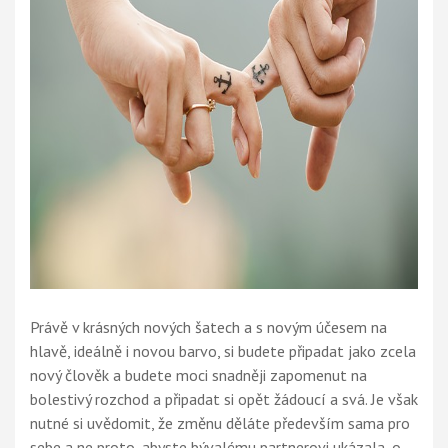
Právě v krásných nových šatech a s novým účesem na
hlavě, ideálně i novou barvo, si budete připadat jako zcela
nový člověk a budete moci snadněji zapomenut na
bolestivý rozchod a připadat si opět žádoucí a svá. Je však
nutné si uvědomit, že změnu děláte především sama pro
sebe a ne proto, abyste bývalému partnerovi ukázala, o